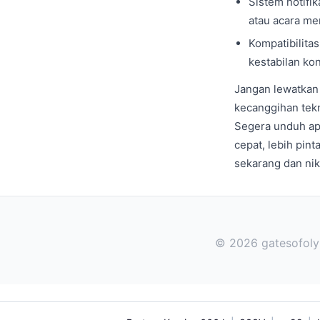
Sistem notifi
atau acara men
Kompatibilita
kestabilan kon
Jangan lewatkan
kecanggihan tekno
Segera unduh apl
cepat, lebih pin
sekarang dan nik
© 2026 gatesofolym